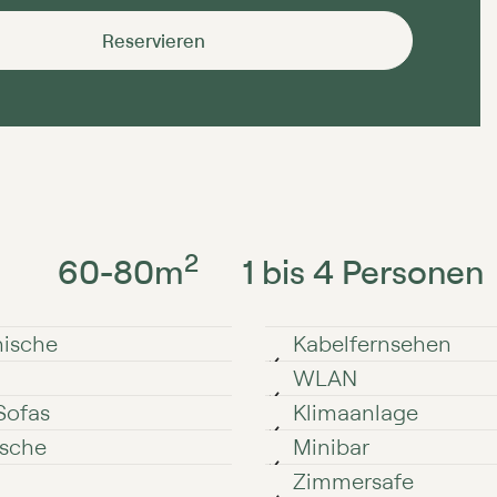
Reservieren
2
60⁠-⁠80⁠⁠⁠⁠⁠⁠⁠
m
1 bis 4 Personen
nische
Kabelfernsehen
WLAN
Sofas
Klimaanlage
sche
Minibar
Zimmersafe