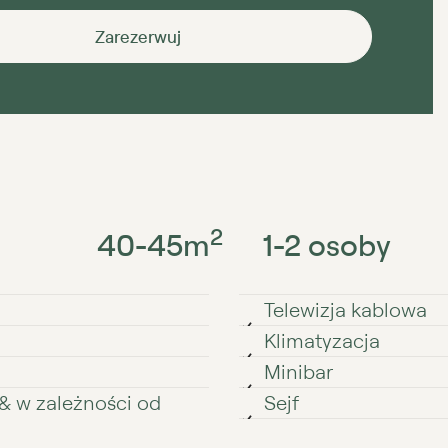
Zarezerwuj
2
40⁠⁠⁠⁠⁠⁠⁠⁠-⁠⁠⁠⁠⁠⁠⁠⁠45
m
1⁠⁠⁠⁠⁠⁠⁠⁠⁠-⁠⁠⁠⁠⁠⁠⁠⁠⁠2 osoby
Telewizja kablowa
Klimatyzacja
Minibar
⁠&⁠ w zależności od
Sejf