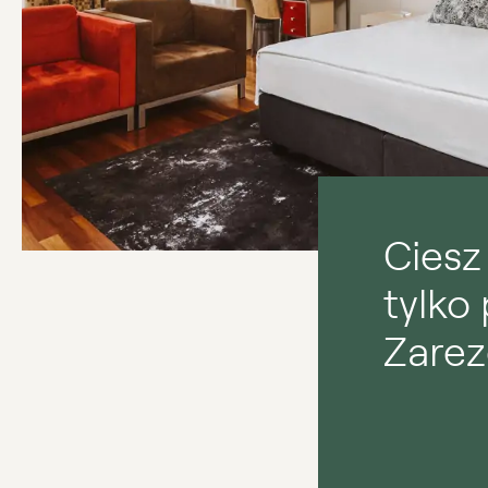
Ciesz
tylko
Zarez