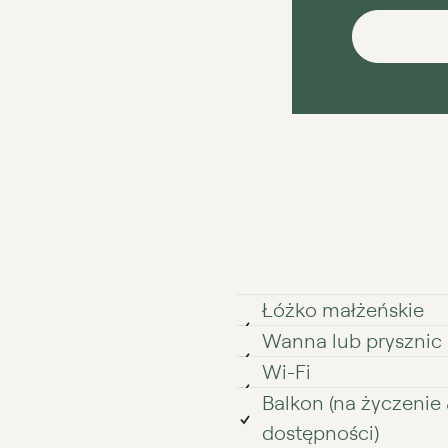
Łóżko małżeńskie
Wanna lub prysznic
Wi⁠⁠⁠⁠⁠⁠⁠⁠-⁠⁠⁠⁠⁠⁠⁠⁠Fi
Balkon (na życzenie 
dostępności)