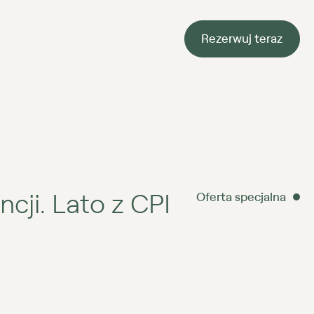
Rezerwuj teraz
cji. Lato z CPI
Oferta specjalna