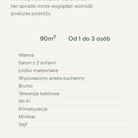
ten sposób może wyglądać wolność
podczas podróży.
2
90
m
Od 1 do 3 osób
Wanna
Salon z 2 sofami
Łóżko małżeńskie
Wyposażony aneks kuchenny
Biurko
Telewizja kablowa
Wi⁠⁠⁠⁠⁠-⁠⁠⁠⁠⁠Fi
Klimatyzacja
Minibar
Sejf